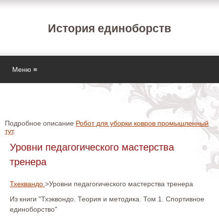
История единоборств
Меню ≡
Подробное описание
Робот для уборки ковров промышленный
тут
.
Уровни педагогического мастерства
тренера
Тхеквандо
>Уровни педагогического мастерства тренера
Из книги "Тхэквондо. Теория и методика. Том 1. Спортивное
единоборство"