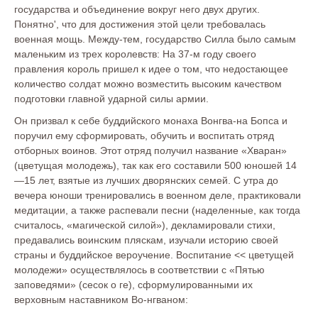
государства и объединение вокруг него двух других.
Понятно', что для достижения этой цели требовалась
военная мощь. Между-тем, государство Силла было самым
маленьким из трех королевств: На 37-м году своего
правления король пришел к идее о том, что недостающее
количество солдат можно возместить высоким качеством
подготовки главной ударной силы армии.
Он призвал к себе буддийского монаха Вонгва-на Бопса и
поручил ему сформировать, обучить и воспитать отряд
отборных воинов. Этот отряд получил название «Хваран»
(цветущая молодежь), так как его составили 500 юношей 14
—15 лет, взятые из лучших дворянских семей. С утра до
вечера юноши тренировались в военном деле, практиковали
медитации, а также распевали песни (наделенные, как тогда
считалось, «магической силой»), декламировали стихи,
предавались воинским пляскам, изучали историю своей
страны и буддийское вероучение. Воспитание << цветущей
молодежи» осуществлялось в соответствии с «Пятью
заповедями» (сесок о ге), сформулированными их
верховным наставником Во-нгваном: