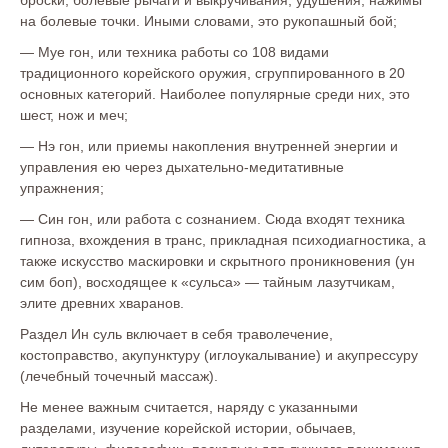
броски, болевые рычаги и выкручивания, удушения, нажимы
на болевые точки. Иными словами, это рукопашный бой;
— Муе гон, или техника работы со 108 видами
традиционного корейского оружия, сгруппированного в 20
основных категорий. Наиболее популярные среди них, это
шест, нож и меч;
— Нэ гон, или приемы накопления внутренней энергии и
управления ею через дыхательно-медитативные
упражнения;
— Син гон, или работа с сознанием. Сюда входят техника
гипноза, вхождения в транс, прикладная психодиагностика, а
также искусство маскировки и скрытного проникновения (ун
сим боп), восходящее к «сульса» — тайным лазутчикам,
элите древних хваранов.
Раздел Ин суль включает в себя траволечение,
костоправство, акупунктуру (иглоукалывание) и акупрессуру
(лечебный точечный массаж).
Не менее важным считается, наряду с указанными
разделами, изучение корейской истории, обычаев,