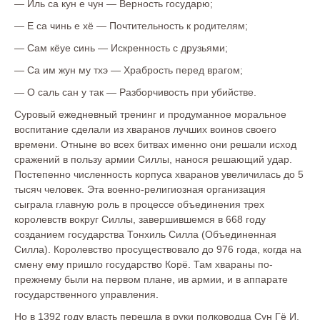
— Иль са кун е чун — Верность государю;
— Е са чинь е хё — Почтительность к родителям;
— Сам кёуе синь — Искренность с друзьями;
— Са им жун му тхэ — Храбрость перед врагом;
— О саль сан у так — Разборчивость при убийстве.
Суровый ежедневный тренинг и продуманное моральное
воспитание сделали из хваранов лучших воинов своего
времени. Отныне во всех битвах именно они решали исход
сражений в пользу армии Силлы, нанося решающий удар.
Постепенно численность корпуса хваранов увеличилась до 5
тысяч человек. Эта военно-религиозная организация
сыграла главную роль в процессе объединения трех
королевств вокруг Силлы, завершившемся в 668 году
созданием государства Тонхиль Силла (Объединенная
Силла). Королевство просуществовало до 976 года, когда на
смену ему пришло государство Корё. Там хвараны по-
прежнему были на первом плане, ив армии, и в аппарате
государственного управления.
Но в 1392 году власть перешла в руки полководца Сун Гё И,