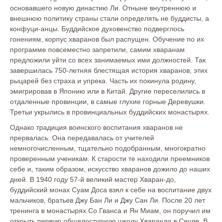
основавшего новую династию Ли. Отныне внутреннюю и
внешнюю политику страны стали определять не буддисты, а
конфуци-анцы. Буддийское духовенство подверглось
гонениям, корпус хваранов был распущен. Обучение по их
программе повсеместно запретили, самим хваранам
предложили уйти со всех занимаемых ими должностей. Так
завершилась 750-летняя блестящая история хваранов, этих
рыцарей без страха и упрека. Часть их покинула родину,
эмигрировав в Японию или в Китай. Другие переселились в
отдаленные провинции, в самые глухие горные Деревушки.
Третьи укрылись в провинциальных буддийских монастырях.
Однако традиция воинского воспитания хваранов не
прервалась. Она передавалась от учителей
немногочисленным, тщательно подобранным, многократно
проверенным ученикам. К старости те находили преемников
себе и, таким образом, искусство хваранов дожило до наших
дней. В 1940 году 57-й великий мастер Хваран-до,
буддийский монах Суам Доса взял к себе на воспитание двух
мальчиков, братьев Джу Бан Ли и Джу Сан Ли. После 20 лет
тренинга в монастырях Со Гванса и Ян Миам, он поручил им
открыть первую общедоступную школу Хварандо в Сеуле. В