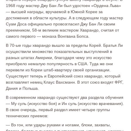
1968 году мастер Джу Бан Ли был удостоен «Ордена Льва»
— высшей награды, вручаемой в Южной Корее за
достижения в области культуры. А в следующем году мастер
Суам Доса официально провозгласил Джу Бан Ли своим
преемником, 58-м великим мастером Хварандо, считая от
самого первого — монаха Вонгвана Бопса.
В 70-ые годы хварандо вышло за пределы Корей. Братья Ли
осуществили множество показательных выступлений в
разных штатах Америки, благодаря чему это искусство
приобрело немалую популярность в США. Туда же они
перевели из Кореи штаб-квартиру своей организации.
Существует теперь и Европейский союз хварандо, который
возглавляет немец Клаус Вахсманн. В этот союз входят ФРГ,
Дания и Польша.
В современном хварандо существуют два раздела обучения
— Му суль (искусство боя) и Ин суль (искусство врачевания).
В свою очередь, первый раздел имеет четыре группы
технических приемов:
— Вэ гон, или удары руками и ногами, блоки, захваты,