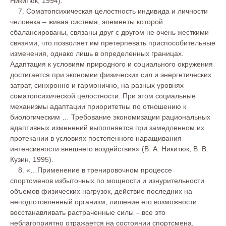
Никитюк, 1994).
7. Соматопсихическая целостность индивида и личности
человека – живая система, элементы которой
сбалансированы, связаны друг с другом не очень жесткими
связями, что позволяет им претерпевать приспособительные
изменения, однако лишь в определенных границах.
Адаптация к условиям природного и социального окружения
достигается при экономии физических сил и энергетических
затрат, синхронно и гармонично, на разных уровнях
соматопсихической целостности. При этом социальные
механизмы адаптации приоритетны по отношению к
биологическим … Требование экономизации рациональных
адаптивных изменений выполняется при замедленном их
протекании в условиях постепенного наращивания
интенсивности внешнего воздействия» (В. А. Никитюк, В. В.
Кузин, 1995).
8. «…Применение в тренировочном процессе
спортсменов избыточных по мощности и изнурительности
объемов физических нагрузок, действие последних на
неподготовленный организм, лишение его возможности
восстанавливать растраченные силы – все это
неблагоприятно отражается на состоянии спортсмена,