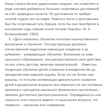
Наша страна богата одаренными людьми, что позволяет в
ряде случаев добиваться больших спортивных достижений
за счет природных качеств. Но достижение их требует
полной отдачи сил на ковре. Намного легче и долговечнее
был бы спортивный путь борцов, если бы они приобрели в
юношеские годы навыки основ техники борьбы» (А. А.
Колмановский, 1963).
5. «Дети оказались объектом политики насильственного
воспитания и обучения. Господствующая доктрина
отечественной педагогики (имеющая хождение и за
рубежом) – развивающее обучение. Возникнув на ниве
школьного образования, она распространила свое действие
на все этапы детства, включая пренатальный… Известны
тенденции обучения детей плаванию в младенчестве до
овладения ими навыков ходьбы. Если это не более чем
курьезы, то попытки активизации двигательного развития
детей в дошкольном возрасте при переносе на них основных
приемов и принципов школьного физического воспитания –
явление достаточно распространенное. Оправданность или
ложность этих попыток зависят от выяснения вопроса, что
первично – научение или созревание.