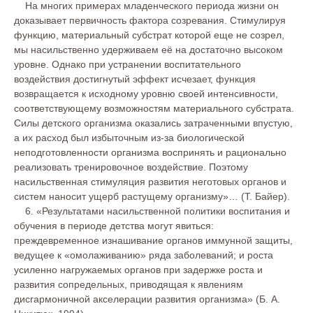
На многих примерах младенческого периода жизни он
доказывает первичность фактора созревания. Стимулируя
функцию, материальный субстрат которой еще не созрел,
мы насильственно удерживаем её на достаточно высоком
уровне. Однако при устранении воспитательного
воздействия достигнутый эффект исчезает, функция
возвращается к исходному уровню своей интенсивности,
соответствующему возможностям материального субстрата.
Силы детского организма оказались затраченными впустую,
а их расход был избыточным из-за биологической
неподготовленности организма воспринять и рационально
реализовать тренировочное воздействие. Поэтому
насильственная стимуляция развития неготовых органов и
систем наносит ущерб растущему организму»… (Т. Байер).
6. «Результатами насильственной политики воспитания и
обучения в периоде детства могут явиться:
преждевременное изнашивание органов иммунной защиты,
ведущее к «омолаживанию» ряда заболеваний; и роста
усиленно нагружаемых органов при задержке роста и
развития сопредельных, приводящая к явлениям
дисгармоничной акселерации развития организма» (Б. А.