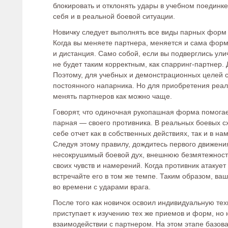
блокировать и отклонять удары в учебном поединке,
себя и в реальной боевой ситуации.
Новичку следует выполнять все виды парных форм 
Когда вы меняете партнера, меняется и сама форма
и дистанция. Само собой, если вы подверглись ул
не будет таким корректным, как спарринг-партнер.
Поэтому, для учебных и демонстрационных целей 
постоянного напарника. Но для приобретения реа
менять партнеров как можно чаще.
Говорят, что одиночная рукопашная форма помогае
парная — своего противника. В реальных боевых с
себе отчет как в собственных действиях, так и в на
Следуя этому правилу, дождитесь первого движени
несокрушимый боевой дух, внешнюю безмятежность
своих чувств и намерений. Когда противник атакуе
встречайте его в том же темпе. Таким образом, ва
во времени с ударами врага.
После того как новичок освоил индивидуальную тех
приступает к изучению тех же приемов и форм, но н
взаимодействии с партнером. На этом этапе базова