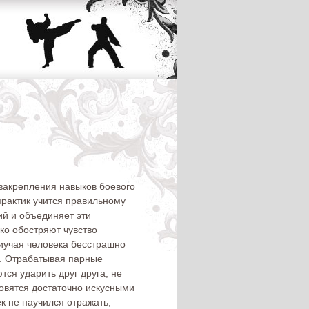
закрепления навыков боевого
практик учится правильному
й и объединяет эти
ко обостряют чувство
риучая человека бесстрашно
и. Отрабатывая парные
ся ударить друг друга, не
овятся достаточно искусными
к не научился отражать,