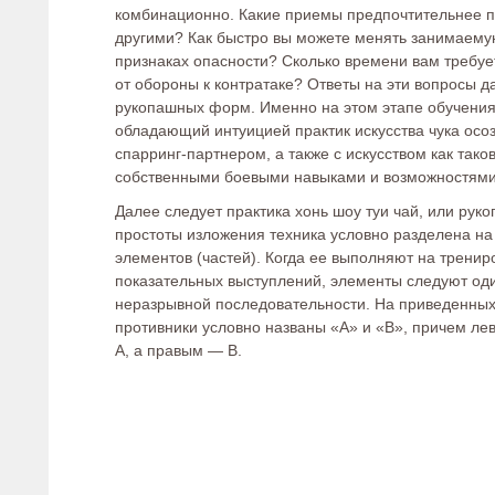
комбинационно. Какие приемы предпочтительнее п
другими? Как быстро вы можете менять занимаему
признаках опасности? Сколько времени вам требует
от обороны к контратаке? Ответы на эти вопросы д
рукопашных форм. Именно на этом этапе обучения
обладающий интуицией практик искусства чука осоз
спарринг-партнером, а также с искусством как так
собственными боевыми навыками и возможностями
Далее следует практика хонь шоу туи чай, или рук
простоты изложения техника условно разделена н
элементов (частей). Когда ее выполняют на тренир
показательных выступлений, элементы следуют один
неразрывной последовательности. На приведенных
противники условно названы «А» и «В», причем л
А, а правым — В.