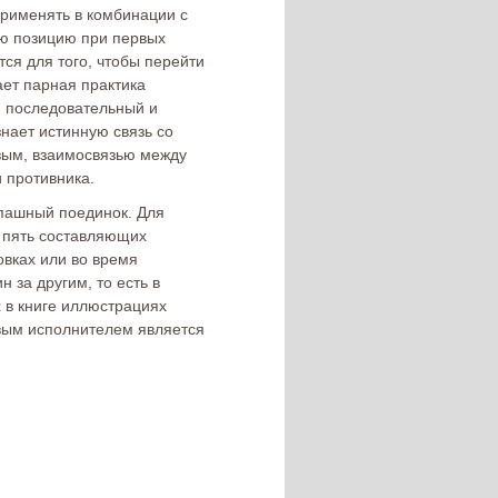
рименять в комбинации с
ю позицию при первых
ся для того, чтобы перейти
ает парная практика
 последовательный и
нает истинную связь со
овым, взаимосвязью между
 противника.
опашный поединок. Для
а пять составляющих
овках или во время
 за другим, то есть в
 в книге иллюстрациях
евым исполнителем является