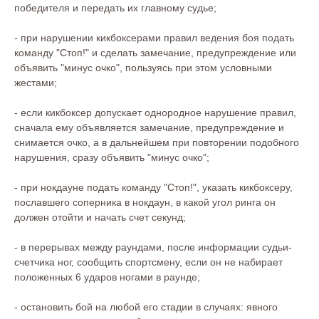
победителя и передать их главному судье;
- при нарушении кикбоксерами правил ведения боя подать
команду "Стоп!" и сделать замечание, предупреждение или
объявить "минус очко", пользуясь при этом условными
жестами;
- если кикбоксер допускает однородное нарушение правил,
сначала ему объявляется замечание, предупреждение и
снимается очко, а в дальнейшем при повторении подобного
нарушения, сразу объявить "минус очко";
- при нокдауне подать команду "Стоп!", указать кикбоксеру,
пославшего соперника в нокдаун, в какой угол ринга он
должен отойти и начать счет секунд;
- в перерывах между раундами, после информации судьи-
счетчика ног, сообщить спортсмену, если он не набирает
положенных 6 ударов ногами в раунде;
- остановить бой на любой его стадии в случаях: явного