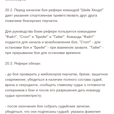
20.2. Перед началом боя рефери командой "Шейк Хендз!"
дает указание спортсменам приветствовать друг друга
пожатием боксерских перчаток.
Для руководства боем рефери пользуется командами
"Файт!", "Стоп!" и "Брейк!" и "Тайм!". Команда "Файт!"
подается для начала и возобновления боя, "Стоп!" - для
остановки боя и "Брейк!" - при взаимном захвате, "Тайм!" -
при прерывании боя для остановки времени.
20.3. Рефери обязан:
- до боя проверить у кикбоксеров перчатки, брюки, защитное
снаряжение, убедиться в наличии полного состава судей,
врача и секунданта, сообщить главному судье о готовности
соперников к бою и после его разрешения дать команду
судье-хронометристу;
- после окончания боя собрать судейские записки,
убедиться, что они подписаны судьей, указана фамилия